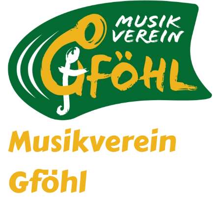
Musikverein
Gföhl