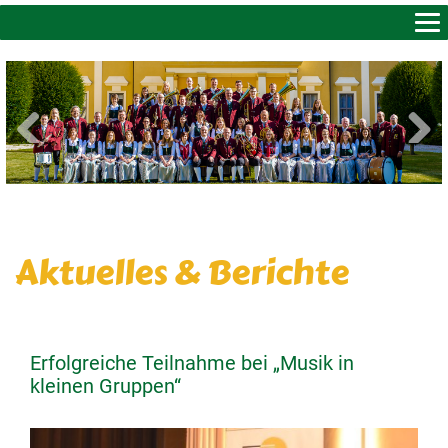
AKTUELLES & BERICHTE
ÜBER UNS
VORSTAND & KONTAKT
Previous
Next
MITGLIEDER
TERMINE
Aktuelles & Berichte
FOTOS
GESCHICHTE
LINKS
Erfolgreiche Teilnahme bei „Musik in
kleinen Gruppen“