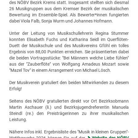
des NÖBV Bezirk Krems statt. Insgesamt stellten sich diesmal
26 Musikgruppen aus dem Kremser Bezirk der musikalischen
Bewertung im Ensemble-Spiel. Als Bewerter*innen fungierten
dabei Viola Falb, Sonja Wurm und Johannes Hofmann.
Unter der Leitung von Musikschullehrerin Regina Stummer
konnten Elisabeth Fuchs und Katharina Seidl im Querflöten-
Duett der Musikschule und des Musikvereins Gföhl ein tolles
Ergebnis von 88,00 Punkten erreichen. Sie präsentierten dabei
die beiden Vortragsstücke: "Bei Männern welche Liebe fühlen"
aus der "Zauberflöte" von Wolfgang Amadeus Mozart sowie
"Mazel Tov" in einem Arrangement von Michael Lösch.
Der Musikverein gratuliert den beiden Mitwirkenden zu diesem
Erfolg!
Seitens des NÖBV gratulierten direkt vor Ort Bezirksobmann
Martin Aschauer (li.) und Bezirksjugendreferentin Manuela
Steindl (re.) den Preisträgerinnen zu ihrer musikalischen
Leistung.
Nähere Infos inkl. Ergebnisliste des "Musik in kleinen Gruppen"-
Wettbewerbs 2026 können Sie auf der
Website des NÖBV