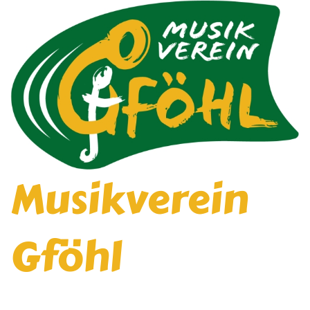
Musikverein
Gföhl