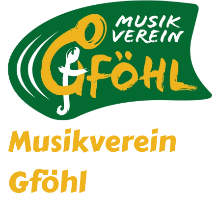
Musikverein
Gföhl